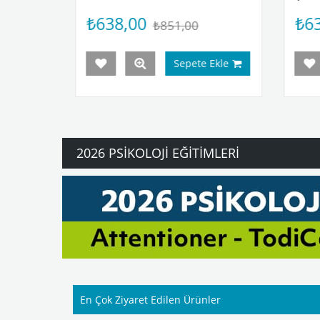
₺638,00
₺851,00
₺851,00
Sepete Ekle
Sepete Ekle
2026 PSIKOLOJI EĞITIMLERI
En Çok Ziyaret Edilen Ürünler