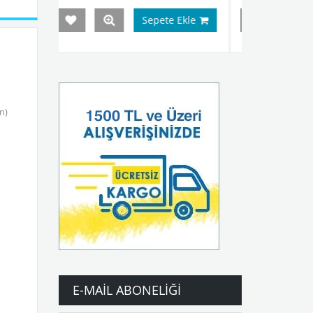
epete Ekle
Sepete Ekle
n)
E-MAIL ABONELIĞI