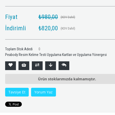
Fiyat
₺980,00
%14
İndirim
%25
İndirim
(KDV Dahil)
İndirimli
₺820,00
(KDV Dahil)
Toplam Stok Adedi
0
Peabody Resim Kelime Testi Uygulama Kartları ve Uygulama Yönergesi
Ürün stoklarımızda kalmamıştır.
todi COGNİT Disleksi Eğitimi
Psikolojik Dayanıklılık
Tavsiye Et
Yorum Yaz
Süresini Yönetme - 2 
₺24.900,00
KDV
₺948,00
₺1.2
Dahil