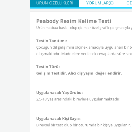
ÜRÜN ÖZELLIKLERI
YORUMLAR
(0)
ÖD
Peabody Resim Kelime Testi
Ürün matbaa baskılı olup çizimler özel grafik çalışmasıyla y
Testin Tanıtımı:
Çocuğun dil gelişimini ölçmek amacıyla uygulanan bir te
oluşmaktadır. Maddelere verilecek cevaplarda süre sınır
Testin Türü:
Gelişim Testidir. Alıcı diş yaşını değerlendirir.
Uygulanacak Yaş Grubu:
2,5-18 yaş arasındaki bireylere uygulanmaktadır.
Uygulanacak Kişi Sayısı:
Bireysel bir test olup bir oturumda bir kişiye uygulanır.