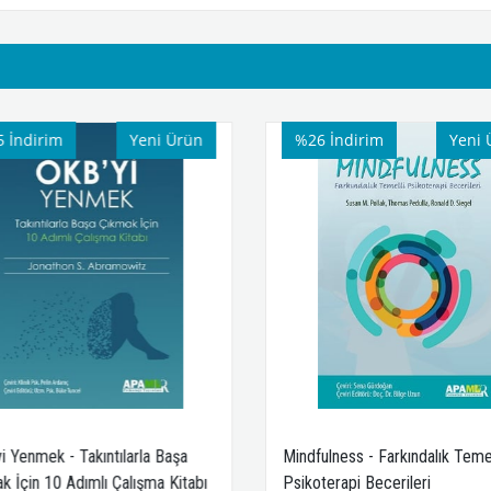
%26
İndirim
Yeni Ürün
%25
İndirim
Mindfulness - Farkındalık Temelli
Çocuk ve Ergenle
Psikoterapi Becerileri