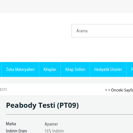
Zeka Materyalleri
Kitaplar
Kitap Setleri
Hediyelik Ürünler
P
ESTI
< < Önceki Sayf
Peabody Testi
(PT09)
Marka
Apamer
İndirim Oranı
16
%
İndirim