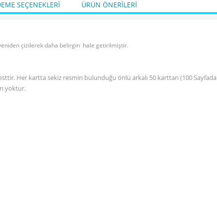
EME SEÇENEKLERI
ÜRÜN ÖNERILERI
₺28.884,00
KDV Dahil
Sepete Ekle
S
eniden çizilerek daha belirgin hale getirilmiştir.
sttir. Her kartta sekiz resmin bulunduğu önlü arkalı 50 karttan (100 Sayfada
ı yoktur.