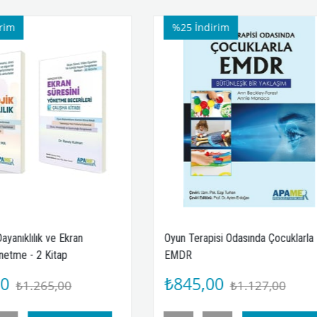
%25
İndirim
%25
İndirim
yun Terapisi Odasında Çocuklarla
Kaçıngan / Kısıtlı Yiyecek
MDR
Bozukluğu İçin Bilişsel Da
Terapi
845,00
₺638,00
₺1.127,00
₺851,00