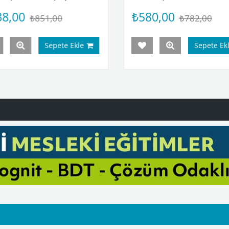
₺580,00
₺638,00
₺782,00
₺
Sepete Ekle