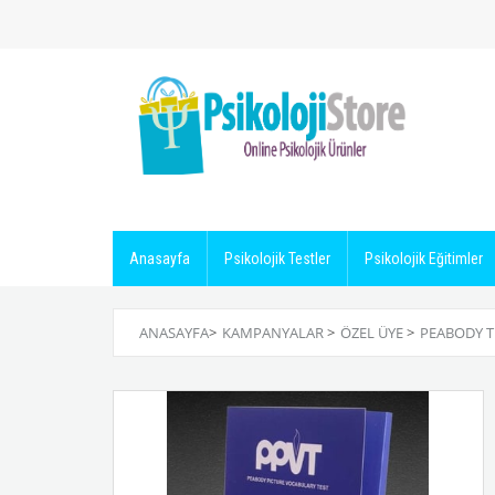
Anasayfa
Psikolojik Testler
Psikolojik Eğitimler
ANASAYFA
>
KAMPANYALAR
>
ÖZEL ÜYE
>
PEABODY T