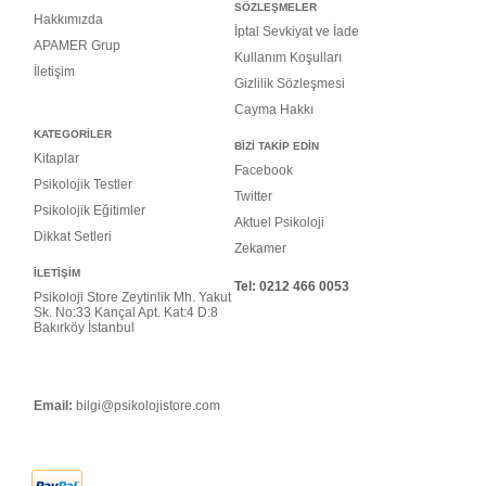
SÖZLEŞMELER
Hakkımızda
İptal Sevkiyat ve İade
APAMER Grup
Kullanım Koşulları
İletişim
Gizlilik Sözleşmesi
Cayma Hakkı
KATEGORİLER
BİZİ TAKİP EDİN
Kitaplar
Facebook
Psikolojik Testler
Twitter
Psikolojik Eğitimler
Aktuel Psikoloji
Dikkat Setleri
Zekamer
İLETİŞİM
Tel: 0
212 466 0053
Psikoloji Store Zeytinlik Mh. Yakut
Sk. No:33 Kançal Apt. Kat:4 D:8
Bakırköy İstanbul
Email:
bilgi@psikolojistore.com