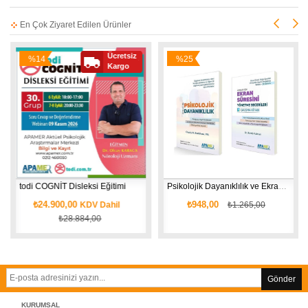
En Çok Ziyaret Edilen Ürünler
Ücretsiz
%14
%25
Kargo
İndirim
İndirim
todi COGNİT Disleksi Eğitimi
Psikolojik Dayanıklılık ve Ekran Süresini Yönetme - 2 Kitap
₺24.900,00
₺948,00
KDV Dahil
₺1.265,00
₺28.884,00
Gönder
KURUMSAL