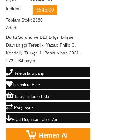
İndirimli
:
₺845,00
Toplam Stok
:
2380
Adedi
Dürtü Sorunu ve DEHB İçin Bilişsel
Davranışçı Terapi - Yazar: Philip C.
Kendall, Türkçe 1. Baskı Nisan 2021 -
172 + 64 sayfa
Telefonla Sipariş
Favorilere Ekle
İstek Listeme Ekle
Karşılaştır
Fiyat Düşünce Haber Ver