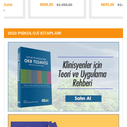
₺948,00
₺845,00
₺1.265,00
₺1.127,00
2020 PSİKOLOJİ KİTAPLARI