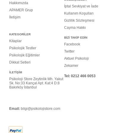
Hakkımızda
İptal Sevkiyat ve İade
APAMER Grup
Kullanım Koşulları
İletişim
Gizlilik Sözleşmesi
Cayma Hakkı
KATEGORİLER
BİZİ TAKİP EDİN
Kitaplar
Facebook
Psikolojik Testler
Twitter
Psikolojik Eğitimler
Aktuel Psikoloji
Dikkat Setleri
Zekamer
İLETİŞİM
Tel: 0
212 466 0053
Psikoloji Store Zeytinlik Mh. Yakut
Sk. No:33 Kançal Apt. Kat:4 D:8
Bakırköy İstanbul
Email:
bilgi@psikolojistore.com