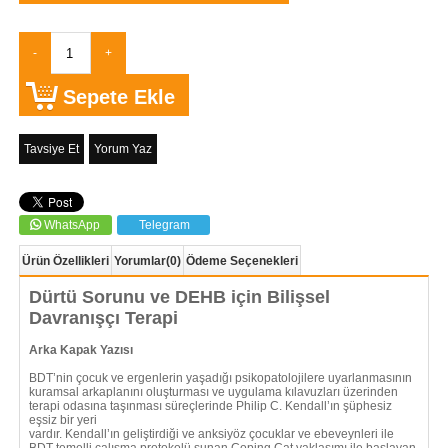
Tavsiye Et
Yorum Yaz
WhatsApp
Telegram
Ürün Özellikleri
Yorumlar
(0)
Ödeme Seçenekleri
Dürtü Sorunu ve DEHB için Bilişsel
Davranışçı Terapi
Arka Kapak Yazısı
BDT’nin çocuk ve ergenlerin yaşadığı psikopatolojilere uyarlanmasının
kuramsal arkaplanını oluşturması ve uygulama kılavuzları üzerinden
terapi odasına taşınması süreçlerinde Philip C. Kendall’ın şüphesiz
eşsiz bir yeri
vardır. Kendall’ın geliştirdiği ve anksiyöz çocuklar ve ebeveynleri ile