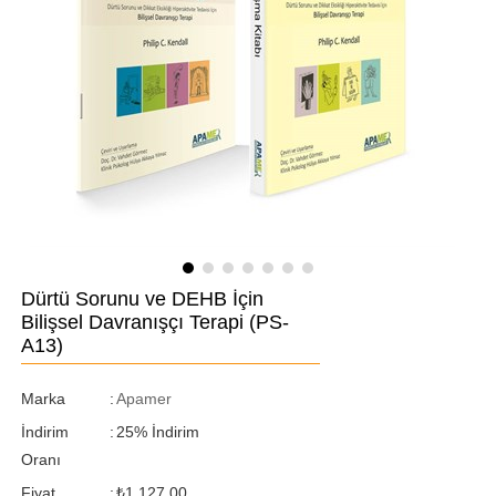
Dürtü Sorunu ve DEHB İçin
Bilişsel Davranışçı Terapi
(PS-
A13)
Marka
:
Apamer
İndirim
:
25
%
İndirim
Oranı
Fiyat
:
₺1.127,00