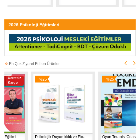
2026 Psikoloji Eğitimleri
En Çok Ziyaret Edilen Ürünler
z
%25
%25
İndirim
İndirim
Psikolojik Dayanıklılık ve Ekran Süresini Yönetme - 2 Kitap
Oyun Terapisi Odasında Çocuklarla EMDR