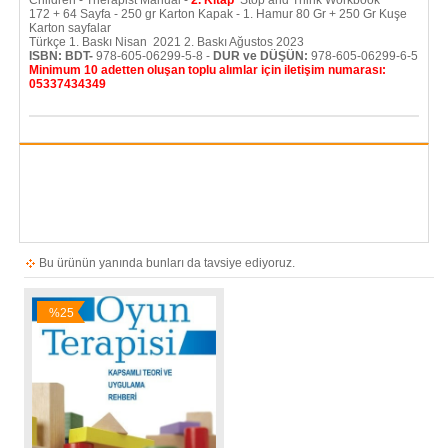
Children - Therapist Manual -
2. Kitap
Stop and Think Workbook
172 + 64 Sayfa - 250 gr Karton Kapak - 1. Hamur 80 Gr + 250 Gr Kuşe
Karton sayfalar
Türkçe 1. Baskı Nisan 2021 2. Baskı Ağustos 2023
ISBN: BDT-
978-605-06299-5-8 -
DUR ve DÜŞÜN:
978-605-06299-6-5
Minimum 10 adetten oluşan toplu alımlar için iletişim numarası:
05337434349
Bu ürünün yanında bunları da tavsiye ediyoruz.
%25
İndirim