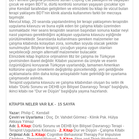
BDT temelli çalışma protokolü sunan Coping Cat yaklaşımı ile başlayan
çocuk ve ergen BDT’si, dürtü kontrolü sorunları yaşayan çocuklar için
yine Kendall tarafından geliştirilen ve elinizdeki bu kitap ile vücut bulan
terapi yaklaşımı BDT’nin klinik alanda kullanımını farklı bir mecraya
taşımıştır.
Mevcut kitap, 20 seansta yapılandırılmış bir terapi yaklaşımını terapistin
uygulama kılavuzu ve buna eşlik eden bir çalışma kitabı üzerinden
sunmaktadır. Her seans terapistin seansın başından sonuna kadar neyi
nasıl yapması gerektirdiğini açıklayan uygulama kılavuzu eşliğinde
yürütülmektedir. Seanslarda kullanılması gereken malzemeler ise
çalışma kitabında kolaydan zora, somuttan soyuta olacak şekilde
sunulmuştur. Böylece terapist, çocuğun yaşına uygun olanları
seçebileceği zengin alternatif malzemeler bulacaktır.
Elinizdeki kitap İngilizce orijinalinin titiz bir çalışma ile Türkçeye
çevirisinden ibaret değildir. Kitabın yazarının da izniyle ve eserin
özgünlüğünü koruyarak Türkçeye uyarlandığı, tamamen Amerikan
kültürüne uygun örneklerin değiştirilip güncellendiği, yeri geldiğinde
açıklamalarla dilin daha kolay anlaşılabilir hale getirildiği bir uyarlama
çalışmasıdır aslında.
Terapist uygulama kılavuzu ve çalışma kitabından oluşan bu setin ilk
kitabı “Dürtü Sorunu ve DEHB için Bilişsel Davranışçı Terapi” başlığıyla,
ikinci kitabı ise “Dur ve Düşün” başlığıyla yayına hazırlandı.
KİTAPTA NELER VAR İLK - 15 SAYFA
Yazar:
Philip C. Kendall
Çeviri ve Uyarlama :
Doç. Dr. Vahdet Görmez - Klinik Psk. Hülya
Akkaya Yılmaz
Adı:
1. Kitap:
Dürtü Sorunu ve DEHB İçin Bilişsel Davranışçı Terapi -
Terapist Uygulama Kılavuzu -
2. Kitap
Dur ve Düşün - Çalışma Kitabı
Orijinial Adı:
1. Kitap:
Cognitive-Behavioral Therapy For Impulsive