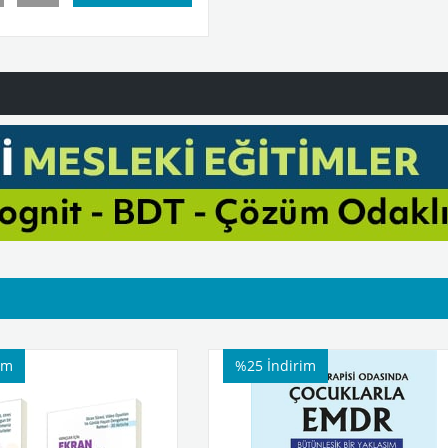
%25
İndirim
%25
İndirim