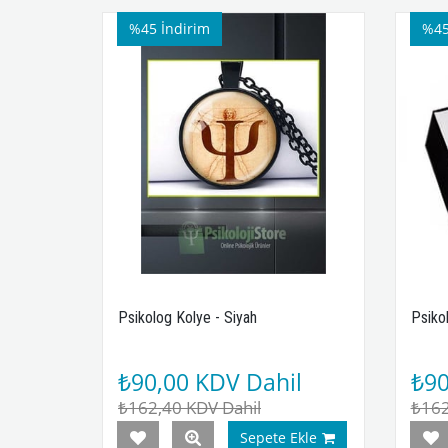
%45
İndirim
%4
Psikolog Kolye - Siyah
Psiko
₺90,00
KDV Dahil
₺9
₺162,40
KDV Dahil
₺16
Sepete Ekle