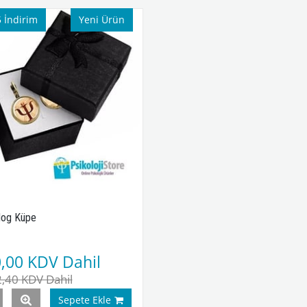
5
İndirim
Yeni Ürün
log Küpe
0,00
KDV Dahil
2,40
KDV Dahil
Sepete Ekle