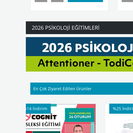
2026 PSIKOLOJI EĞITIMLERI
En Çok Ziyaret Edilen Ürünler
%25
İndirim