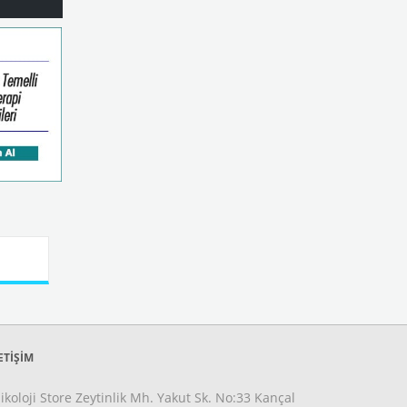
ETİŞİM
ikoloji Store Zeytinlik Mh. Yakut Sk. No:33 Kançal