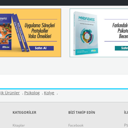
jik Ürünler
,
Psikolog
,
Kolye
,
KATEGORİLER
BİZİ TAKİP EDİN
İL
Ps
Kitaplar
Facebook