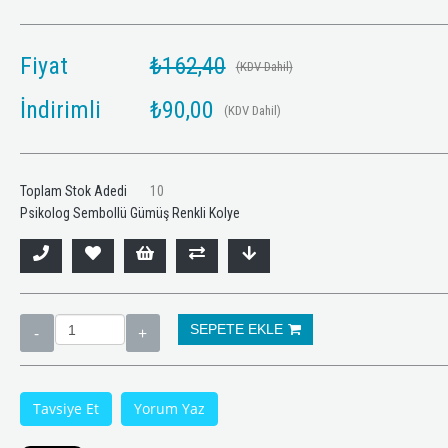
Fiyat
₺162,40
%14
İndirim
%25
İndirim
(KDV Dahil)
İndirimli
₺90,00
(KDV Dahil)
Toplam Stok Adedi
10
Psikolog Sembollü Gümüş Renkli Kolye
todi COGNİT Disleksi Eğitimi
Psikolojik Dayanıklı
Süresini Yönetme -
Tavsiye Et
Yorum Yaz
₺24.900,00
KDV
₺948,00
₺1.
Dahil