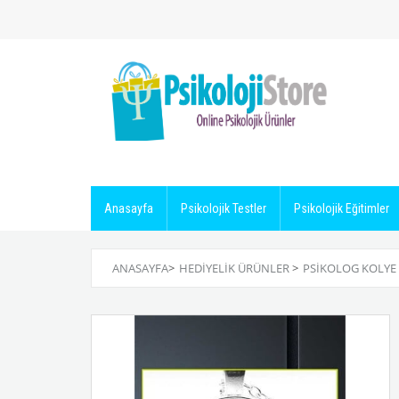
Anasayfa
Psikolojik Testler
Psikolojik Eğitimler
ANASAYFA
>
HEDIYELIK ÜRÜNLER
>
PSIKOLOG KOLYE