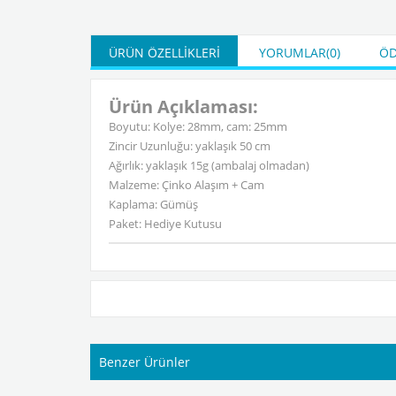
ÜRÜN ÖZELLIKLERI
YORUMLAR
(0)
ÖD
Ürün Açıklaması:
Boyutu: Kolye: 28mm, cam: 25mm
Zincir Uzunluğu: yaklaşık 50 cm
Ağırlık: yaklaşık 15g (ambalaj olmadan)
Malzeme: Çinko Alaşım + Cam
Kaplama: Gümüş
Paket: Hediye Kutusu
Benzer Ürünler