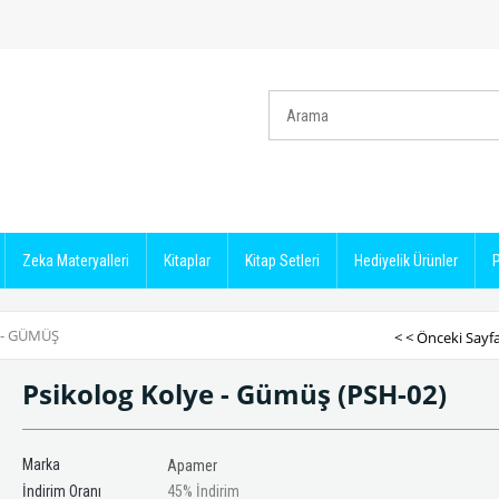
Zeka Materyalleri
Kitaplar
Kitap Setleri
Hediyelik Ürünler
P
 - GÜMÜŞ
< < Önceki Sayf
Psikolog Kolye - Gümüş
(PSH-02)
Marka
Apamer
İndirim Oranı
45
%
İndirim