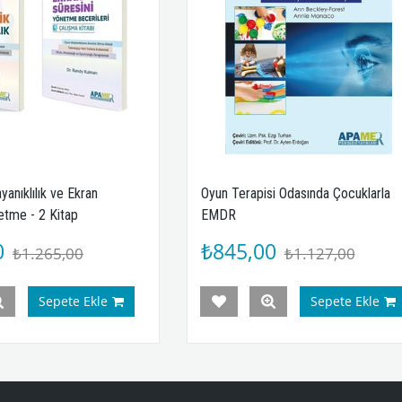
Oyun Terapisi Odasında Çocuklarla
Kaçıngan / Kısıtlı Yiye
EMDR
Bozukluğu İçin Bilişsel
Terapi
₺845,00
₺638,00
₺1.127,00
₺851,
Sepete Ekle
Se