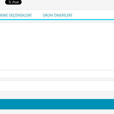
₺28.884,00
KDV Dahil
Sepete Ekle
EME SEÇENEKLERI
ÜRÜN ÖNERILERI