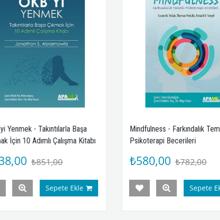
Mindfulness - Farkındalık Temelli
Çocuk ve Ergenlerde OK
Psikoterapi Becerileri
₺580,00
₺638,00
₺782,00
₺851,0
Sepete Ekle
Sepe