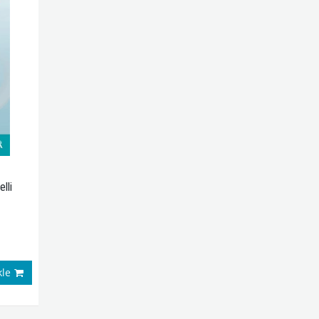
B Tedavisi
0
te Ekle