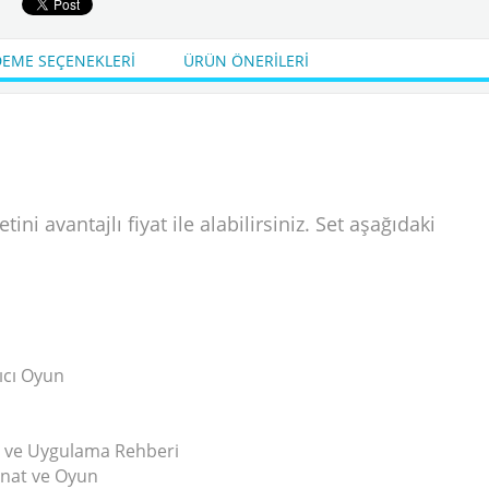
₺28.884,00
KDV Dahil
Sepete Ekle
Sepet
EME SEÇENEKLERI
ÜRÜN ÖNERILERI
ni avantajlı fiyat ile alabilirsiniz. Set aşağıdaki
tıcı Oyun
i ve Uygulama Rehberi
anat ve Oyun