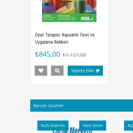
Oyun Terapisi: Kapsamlı Teori ve
Uygulama Rehberi
₺845,00
₺1.127,00
Sepete Ekle
Benzer Ürünler
Yeni Ürün
%25
İndirim
Yeni Ürün