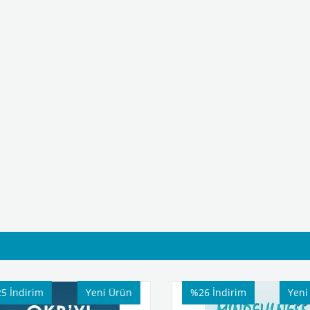
%26
İndirim
Yeni Ürün
%25
İndirim