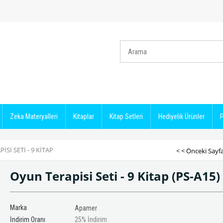
Zeka Materyalleri
Kitaplar
Kitap Setleri
Hediyelik Ürünler
P
ISI SETI - 9 KITAP
< < Önceki Sayf
Oyun Terapisi Seti - 9 Kitap
(PS-A15)
Marka
Apamer
İndirim Oranı
25
%
İndirim