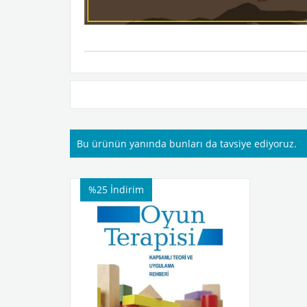
Bu ürünün yanında bunları da tavsiye ediyoruz.
%25
İndirim