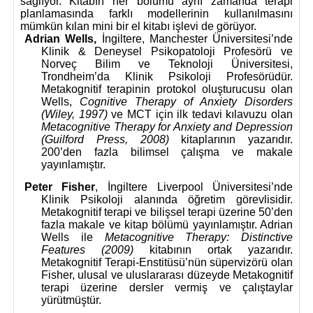
sağlıyor. Kitabın her bölümü aynı zamanda terapi
planlamasında farklı modellerinin kullanılmasını
mümkün kılan mini bir el kitabı işlevi de görüyor.
Adrian Wells,
İngiltere, Manchester Üniversitesi’nde
Klinik & Deneysel Psikopatoloji Profesörü ve
Norveç Bilim ve Teknoloji Üniversitesi,
Trondheim’da Klinik Psikoloji Profesörüdür.
Metakognitif terapinin protokol oluşturucusu olan
Wells,
Cognitive Therapy of Anxiety Disorders
(Wiley, 1997)
ve MCT için ilk tedavi kılavuzu olan
Metacognitive Therapy for Anxiety and Depression
(Guilford Press, 2008)
kitaplarının yazarıdır.
200’den fazla bilimsel çalışma ve makale
yayınlamıştır.
Peter Fisher
, İngiltere Liverpool Üniversitesi’nde
Klinik Psikoloji alanında öğretim görevlisidir.
Metakognitif terapi ve bilişsel terapi üzerine 50’den
fazla makale ve kitap bölümü yayınlamıştır. Adrian
Wells ile
Metacognitive Therapy: Distinctive
Features (2009)
kitabının ortak yazarıdır.
Metakognitif Terapi-Enstitüsü’nün süpervizörü olan
Fisher, ulusal ve uluslararası düzeyde Metakognitif
terapi üzerine dersler vermiş ve çalıştaylar
yürütmüştür.