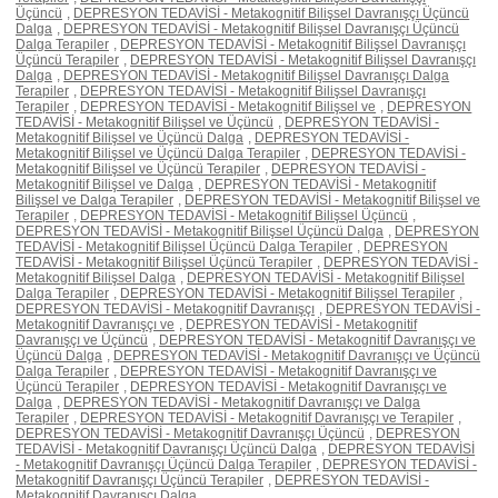
Üçüncü
,
DEPRESYON TEDAVİSİ - Metakognitif Bilişsel Davranışçı Üçüncü
Dalga
,
DEPRESYON TEDAVİSİ - Metakognitif Bilişsel Davranışçı Üçüncü
Dalga Terapiler
,
DEPRESYON TEDAVİSİ - Metakognitif Bilişsel Davranışçı
Üçüncü Terapiler
,
DEPRESYON TEDAVİSİ - Metakognitif Bilişsel Davranışçı
Dalga
,
DEPRESYON TEDAVİSİ - Metakognitif Bilişsel Davranışçı Dalga
Terapiler
,
DEPRESYON TEDAVİSİ - Metakognitif Bilişsel Davranışçı
Terapiler
,
DEPRESYON TEDAVİSİ - Metakognitif Bilişsel ve
,
DEPRESYON
TEDAVİSİ - Metakognitif Bilişsel ve Üçüncü
,
DEPRESYON TEDAVİSİ -
Metakognitif Bilişsel ve Üçüncü Dalga
,
DEPRESYON TEDAVİSİ -
Metakognitif Bilişsel ve Üçüncü Dalga Terapiler
,
DEPRESYON TEDAVİSİ -
Metakognitif Bilişsel ve Üçüncü Terapiler
,
DEPRESYON TEDAVİSİ -
Metakognitif Bilişsel ve Dalga
,
DEPRESYON TEDAVİSİ - Metakognitif
Bilişsel ve Dalga Terapiler
,
DEPRESYON TEDAVİSİ - Metakognitif Bilişsel ve
Terapiler
,
DEPRESYON TEDAVİSİ - Metakognitif Bilişsel Üçüncü
,
DEPRESYON TEDAVİSİ - Metakognitif Bilişsel Üçüncü Dalga
,
DEPRESYON
TEDAVİSİ - Metakognitif Bilişsel Üçüncü Dalga Terapiler
,
DEPRESYON
TEDAVİSİ - Metakognitif Bilişsel Üçüncü Terapiler
,
DEPRESYON TEDAVİSİ -
Metakognitif Bilişsel Dalga
,
DEPRESYON TEDAVİSİ - Metakognitif Bilişsel
Dalga Terapiler
,
DEPRESYON TEDAVİSİ - Metakognitif Bilişsel Terapiler
,
DEPRESYON TEDAVİSİ - Metakognitif Davranışçı
,
DEPRESYON TEDAVİSİ -
Metakognitif Davranışçı ve
,
DEPRESYON TEDAVİSİ - Metakognitif
Davranışçı ve Üçüncü
,
DEPRESYON TEDAVİSİ - Metakognitif Davranışçı ve
Üçüncü Dalga
,
DEPRESYON TEDAVİSİ - Metakognitif Davranışçı ve Üçüncü
Dalga Terapiler
,
DEPRESYON TEDAVİSİ - Metakognitif Davranışçı ve
Üçüncü Terapiler
,
DEPRESYON TEDAVİSİ - Metakognitif Davranışçı ve
Dalga
,
DEPRESYON TEDAVİSİ - Metakognitif Davranışçı ve Dalga
Terapiler
,
DEPRESYON TEDAVİSİ - Metakognitif Davranışçı ve Terapiler
,
DEPRESYON TEDAVİSİ - Metakognitif Davranışçı Üçüncü
,
DEPRESYON
TEDAVİSİ - Metakognitif Davranışçı Üçüncü Dalga
,
DEPRESYON TEDAVİSİ
- Metakognitif Davranışçı Üçüncü Dalga Terapiler
,
DEPRESYON TEDAVİSİ -
Metakognitif Davranışçı Üçüncü Terapiler
,
DEPRESYON TEDAVİSİ -
Metakognitif Davranışçı Dalga
,