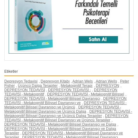
Etiketler
Depresyon Tedavisi
,
Depresyon Kitabı
,
Adrian Wels
,
Adrian Wells
,
Peter
Fisher
,
Üçüncü Dalga Terapiler
,
Metakognitif Terapi
,
DEPRESYON
,
DEPRESYON TEDAVİSİ
,
DEPRESYON TEDAVİSİ -
,
DEPRESYON
TEDAVİSİ - Metakognitif
,
DEPRESYON TEDAVİSİ - Metakognitif Bilişsel
,
DEPRESYON TEDAVİSİ - Metakognitif Bilişsel Davranışçı
,
DEPRESYON
TEDAVİSİ - Metakognitif Bilişsel Davranışçı ve
,
DEPRESYON TEDAVİSİ -
Metakognitif Bilişsel Davranışçı ve Üçüncü
,
DEPRESYON TEDAVİSİ -
Metakognitif Bilişsel Davranışçı ve Üçüncü Dalga
,
DEPRESYON TEDAVİSİ -
Metakognitif Bilişsel Davranışçı ve Üçüncü Dalga Terapiler
,
DEPRESYON
TEDAVİSİ - Metakognitif Bilişsel Davranışçı ve Üçüncü Terapiler
,
DEPRESYON TEDAVİSİ - Metakognitif Bilişsel Davranışçı ve Dalga
,
DEPRESYON TEDAVİSİ - Metakognitif Bilişsel Davranışçı ve Dalga
Terapiler
,
DEPRESYON TEDAVİSİ - Metakognitif Bilişsel Davranışçı ve
Terapiler
,
DEPRESYON TEDAVİSİ - Metakognitif Bilişsel Davranışçı