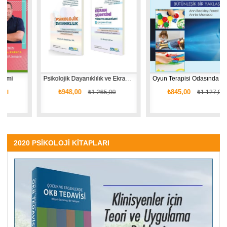
Psikolojik Dayanıklılık ve Ekran Süresini Yönetme - 2 Kitap
Oyun Terapisi Odasında Çocuklarla EMDR
₺948,00
₺845,00
₺1.265,00
₺1.127,00
2020 PSİKOLOJİ KİTAPLARI