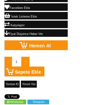
Favorilere Ekle
İstek Listeme Ekle
Karşılaştır
Fiyat Düşünce Haber Ver
Tavsiye Et
Yorum Yaz
WhatsApp
Telegram