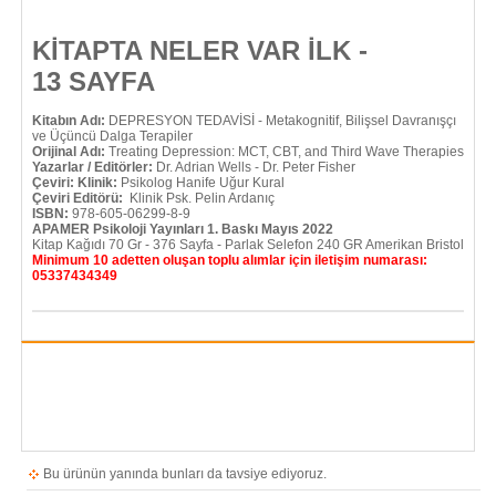
KİTAPTA NELER VAR İLK -
13 SAYFA
Kitabın Adı:
DEPRESYON TEDAVİSİ - Metakognitif, Bilişsel Davranışçı
ve Üçüncü Dalga Terapiler
Orijinal Adı:
Treating Depression: MCT, CBT, and Third Wave Therapies
Yazarlar / Editörler:
Dr. Adrian Wells - Dr. Peter Fisher
Çeviri: Klinik:
Psikolog Hanife Uğur Kural
Çeviri Editörü:
Klinik Psk. Pelin Ardanıç
ISBN:
978-605-06299-8-9
APAMER Psikoloji Yayınları 1. Baskı Mayıs 2022
Kitap Kağıdı 70 Gr - 376 Sayfa - Parlak Selefon 240 GR Amerikan Bristol
Minimum 10 adetten oluşan toplu alımlar için iletişim numarası:
05337434349
Bu ürünün yanında bunları da tavsiye ediyoruz.