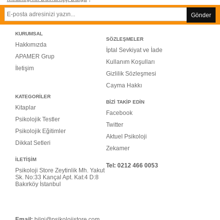
Gönder
KURUMSAL
SÖZLEŞMELER
Hakkımızda
İptal Sevkiyat ve İade
APAMER Grup
Kullanım Koşulları
İletişim
Gizlilik Sözleşmesi
Cayma Hakkı
KATEGORİLER
BİZİ TAKİP EDİN
Kitaplar
Facebook
Psikolojik Testler
Twitter
Psikolojik Eğitimler
Aktuel Psikoloji
Dikkat Setleri
Zekamer
İLETİŞİM
Tel: 0
212 466 0053
Psikoloji Store Zeytinlik Mh. Yakut
Sk. No:33 Kançal Apt. Kat:4 D:8
Bakırköy İstanbul
Email:
bilgi@psikolojistore.com