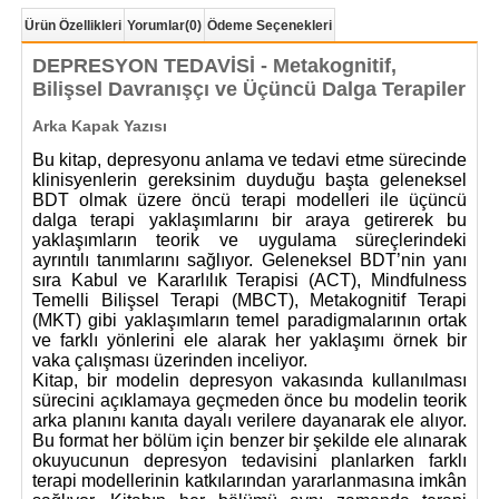
Ürün Özellikleri
Yorumlar
(0)
Ödeme Seçenekleri
DEPRESYON TEDAVİSİ - Metakognitif,
Bilişsel Davranışçı ve Üçüncü Dalga Terapiler
Arka Kapak Yazısı
Bu kitap, depresyonu anlama ve tedavi etme sürecinde
klinisyenlerin gereksinim duyduğu başta geleneksel
BDT olmak üzere öncü terapi modelleri ile üçüncü
dalga terapi yaklaşımlarını bir araya getirerek bu
yaklaşımların teorik ve uygulama süreçlerindeki
ayrıntılı tanımlarını sağlıyor. Geleneksel BDT’nin yanı
sıra
Kabul ve Kararlılık Terapisi (
ACT), Mindfulness
Temelli Bilişsel Terapi (
MBCT), Metakognitif Terapi
(MKT) gibi yaklaşımların temel paradigmalarının ortak
ve farklı yönlerini ele alarak her yaklaşımı örnek bir
vaka çalışması üzerinden inceliyor.
Kitap, bir modelin depresyon vakasında kullanılması
sürecini açıklamaya geçmeden önce bu modelin teorik
arka planını kanıta dayalı verilere dayanarak ele alıyor.
Bu format her bölüm için benzer bir şekilde ele alınarak
okuyucunun depresyon tedavisini planlarken farklı
terapi modellerinin katkılarından yararlanmasına imkân