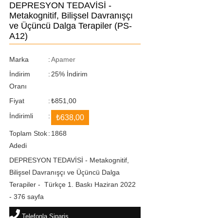
DEPRESYON TEDAVİSİ -
Metakognitif, Bilişsel Davranışçı
ve Üçüncü Dalga Terapiler
(PS-
A12)
Marka
:
Apamer
İndirim
:
25
%
İndirim
Oranı
Fiyat
:
₺851,00
İndirimli
:
₺638,00
Toplam Stok
:
1868
Adedi
DEPRESYON TEDAVİSİ - Metakognitif,
Bilişsel Davranışçı ve Üçüncü Dalga
Terapiler - Türkçe 1. Baskı Haziran 2022
- 376 sayfa
Telefonla Sipariş