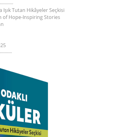
-----------
Işık Tutan Hikâyeler Seçkisi
on of Hope-Inspiring Stories
an
025
----------