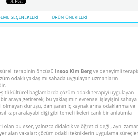
₺28.884,00
KDV Dahil
Sepete Ekle
Sepete 
EME SEÇENEKLERI
ÜRÜN ÖNERILERI
 süreli terapinin öncüsü
Insoo Kim Berg
ve deneyimli terapi
özüm odaklı yaklaşımı sahada uygulayan uzmanların
ir.
eşitli kültürel bağlamlarda çözüm odaklı terapiyi uygulayan
bir araya getirerek, bu yaklaşımın evrensel işleyişini sahaya
rici olmayan duruşu, danışanın iç kaynaklarına odaklanma ve
 kapı aralayabildiği gibi temel ilkeleri canlı bir anlatımla
 olan bu eser, yalnızca didaktik ve öğretici değil, aynı zam
a yer alan vakalar; çözüm odaklı tekniklerin uygulama süreçler