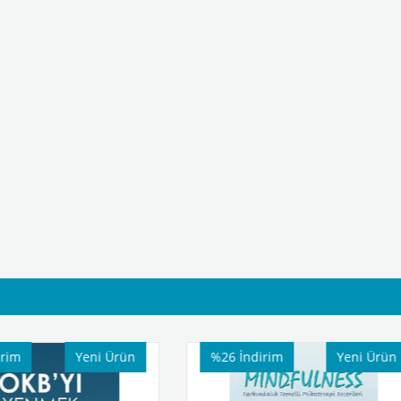
%26
İndirim
Yeni Ürün
%25
İndirim
Ye