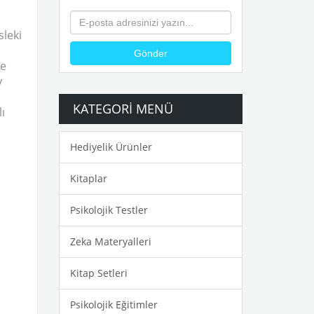
sleki
Gönder
de
y
KATEGORI MENÜ
ı
Hediyelik Ürünler
Kitaplar
Psikolojik Testler
Zeka Materyalleri
Kitap Setleri
Psikolojik Eğitimler