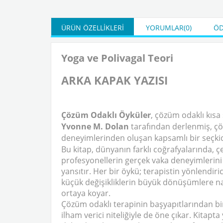
ÜRÜN ÖZELLIKLERI
YORUMLAR
(0)
ÖD
Yoga ve Polivagal Teori
ARKA KAPAK YAZISI
Çözüm Odaklı Öyküler
, çözüm odaklı kısa
Yvonne M. Dolan
tarafından derlenmiş, ç
deneyimlerinden oluşan kapsamlı bir seçkid
Bu kitap, dünyanın farklı coğrafyalarında, ç
profesyonellerin gerçek vaka deneyimlerini 
yansıtır. Her bir öykü; terapistin yönlendi
küçük değişikliklerin büyük dönüşümlere nasıl
ortaya koyar.
Çözüm odaklı terapinin başyapıtlarından biri
ilham verici niteliğiyle de öne çıkar. Kitapt