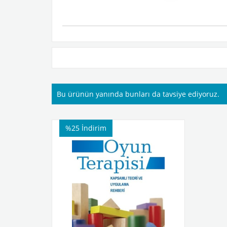
Bu ürünün yanında bunları da tavsiye ediyoruz.
%25
İndirim