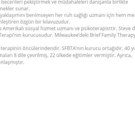
ecerileri pekiştirmek ve müdahaleleri danışanla birlikte
nekler sunar.
yaklaşımını benimseyen her ruh sağlığı uzmanı için hem me
nleştiren özgün bir kılavuzudur.
Amerikalı sosyal hizmet uzmanı ve psikoterapisttir. Steve 
i Terapi’nin kurucusudur. Milwaukee’deki Brief Family Therap
terapinin öncülerindendir. SFBTA’nın kurucu ortağıdır. 40 yıl
aları 8 dile çevrilmiş, 22 ülkede eğitimler vermiştir. Ayrıca,
nlaşmıştır.