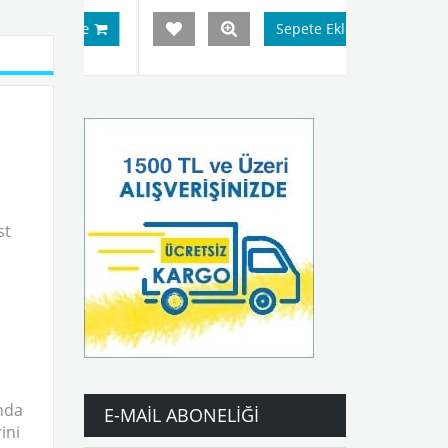
Ekle
Sepete Ekle
st
anda
E-MAIL ABONELIĞI
ini