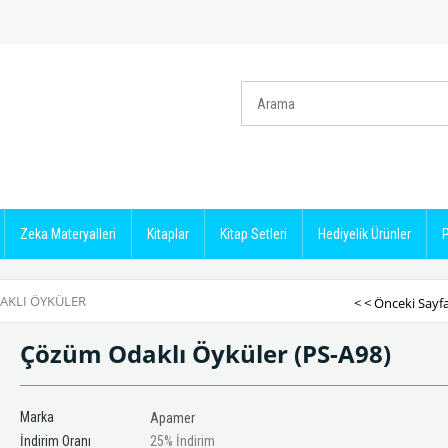
Zeka Materyalleri
Kitaplar
Kitap Setleri
Hediyelik Ürünler
P
AKLI ÖYKÜLER
< < Önceki Sayf
Çözüm Odaklı Öyküler
(PS-A98)
Marka
Apamer
İndirim Oranı
25
%
İndirim