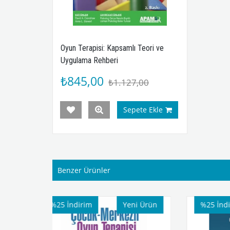
Oyun Terapisi: Kapsamlı Teori ve
Uygulama Rehberi
₺845,00
₺1.127,00
Sepete Ekle
Benzer Ürünler
Yeni Ürün
%25
İndirim
Yeni Ürün