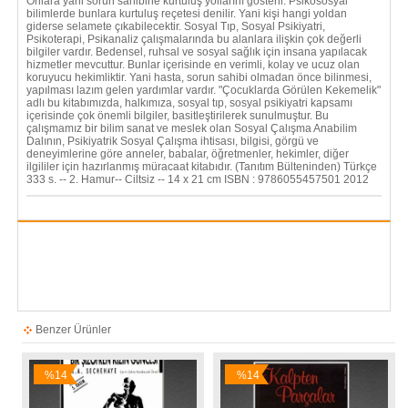
Onlara yani sorun sahibine kurtuluş yollarını gösterir. Psikososyal
bilimlerde bunlara kurtuluş reçetesi denilir. Yani kişi hangi yoldan
giderse selamete çıkabilecektir. Sosyal Tıp, Sosyal Psikiyatri,
Psikoterapi, Psikanaliz çalışmalarında bu alanlara ilişkin çok değerli
bilgiler vardır. Bedensel, ruhsal ve sosyal sağlık için insana yapılacak
hizmetler mevcuttur. Bunlar içerisinde en verimli, kolay ve ucuz olan
koruyucu hekimliktir. Yani hasta, sorun sahibi olmadan önce bilinmesi,
yapılması lazım gelen yardımlar vardır. "Çocuklarda Görülen Kekemelik"
adlı bu kitabımızda, halkımıza, sosyal tıp, sosyal psikiyatri kapsamı
içerisinde çok önemli bilgiler, basitleştirilerek sunulmuştur. Bu
çalışmamız bir bilim sanat ve meslek olan Sosyal Çalışma Anabilim
Dalının, Psikiyatrik Sosyal Çalışma ihtisası, bilgisi, görgü ve
deneyimlerine göre anneler, babalar, öğretmenler, hekimler, diğer
ilgililer için hazırlanmış müracaat kitabıdır. (Tanıtım Bülteninden) Türkçe
333 s. -- 2. Hamur-- Ciltsiz -- 14 x 21 cm ISBN : 9786055457501 2012
Benzer Ürünler
%14
%14
İndirim
İndirim