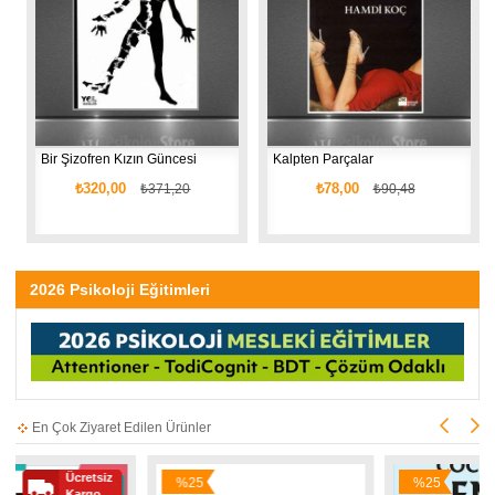
Bir Şizofren Kızın Güncesi
Kalpten Parçalar
₺320,00
₺78,00
₺371,20
₺90,48
2026 Psikoloji Eğitimleri
En Çok Ziyaret Edilen Ürünler
etsiz
%25
%25
go