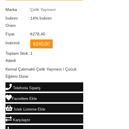
Marka
:
Çelik Yayınevi
İndirim
:
14
%
İndirim
Oranı
Fiyat
:
₺278,40
İndirimli
:
₺240,00
Toplam Stok
:
1
Adedi
Kemal Çakmaklı Çelik Yayınevi / Çocuk
Eğitimi Dizisi
Telefonla Sipariş
Favorilere Ekle
İstek Listeme Ekle
Karşılaştır