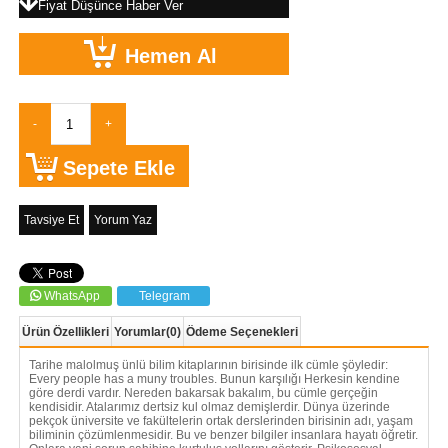
Fiyat Düşünce Haber Ver
Tavsiye Et
Yorum Yaz
WhatsApp
Telegram
Ürün Özellikleri
Yorumlar
(0)
Ödeme Seçenekleri
Tarihe malolmuş ünlü bilim kitaplarının birisinde ilk cümle şöyledir:
Every people has a muny troubles. Bunun karşılığı Herkesin kendine
göre derdi vardır. Nereden bakarsak bakalım, bu cümle gerçeğin
kendisidir. Atalarımız dertsiz kul olmaz demişlerdir. Dünya üzerinde
pekçok üniversite ve fakültelerin ortak derslerinden birisinin adı, yaşam
biliminin çözümlenmesidir. Bu ve benzer bilgiler insanlara hayatı öğretir.