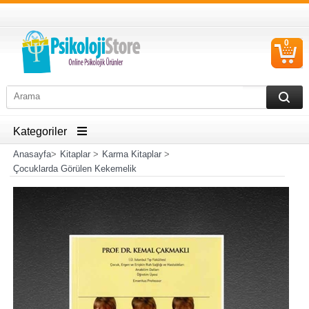
0
S
Ü
Kategoriler
Anasayfa
>
Kitaplar
>
Karma Kitaplar
>
Çocuklarda Görülen Kekemelik