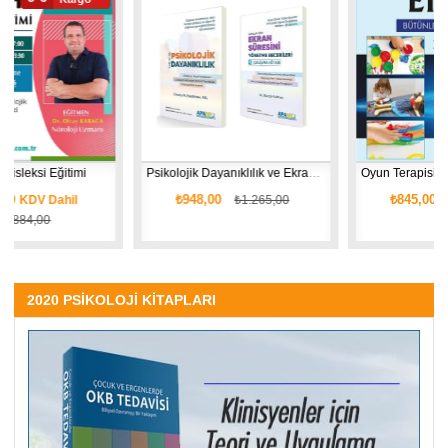
İndirim
İndirim
mi
Psikolojik Dayanıklılık ve Ekran Süresini Yönetme - 2 Kitap
Oyun Terapis
₺948,00
₺845,00
₺1.265,00
₺1.127,00
2020 PSİKOLOJİ KİTAPLARI